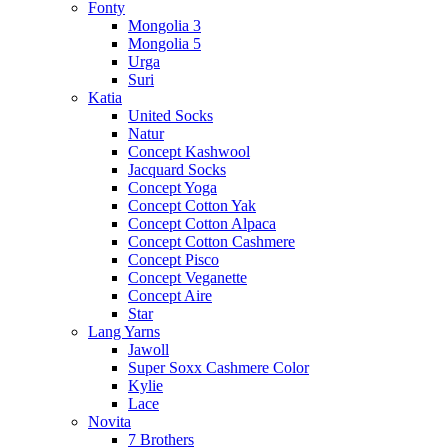
Fonty
Mongolia 3
Mongolia 5
Urga
Suri
Katia
United Socks
Natur
Concept Kashwool
Jacquard Socks
Concept Yoga
Concept Cotton Yak
Concept Cotton Alpaca
Concept Cotton Cashmere
Concept Pisco
Concept Veganette
Concept Aire
Star
Lang Yarns
Jawoll
Super Soxx Cashmere Color
Kylie
Lace
Novita
7 Brothers