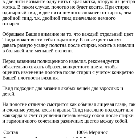
в две нити возьмите одну нить с края мотка, вторую из центра
мотка. В таком случае, полотно не будет косить. При стирке
одинарный твид в две нити немного сложнее отстирать, чем
двойной твид, т.к. двойной твид изначально немного
отпарен.
Обращаем Ваше внимание на то, что каждый отдельный цвет
Твида может вести себя по-разному. Разные цвета могут
давать разную усадку полотна после стирки, косить в изделии
в большей или меньшей степени.
Перед вязанием полноценного изделия, рекомендуется
обязательно
связать образец конкретного цвета, чтобы
оценить изменение полотна после стирки с учетом конкретно
Вашей плотности вязания.
Твид подходит для вязания любых вещей для взрослых и
детей.
На полотне отлично смотрится как обычная лицевая гладь, так
и сложные узоры, косы и араны. Твид идеально подходит для
жаккарда за счет сцепления петель между собой после стирки
и гармоничного сочетания различных цветов между собой.
Состав
100% Меринос