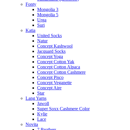
Fonty
Mongolia 3
Mongolia 5
Urga
Suri
Katia
United Socks
Natur
Concept Kashwool
Jacquard Socks
Concept Yoga
Concept Cotton Yak
Concept Cotton Alpaca
Concept Cotton Cashmere
Concept Pisco
Concept Veganette
Concept Aire
Star
Lang Yarns
Jawoll
Super Soxx Cashmere Color
Kylie
Lace
Novita
7 Brothers