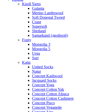
Knoll Yarns
Galanta
Merino Lambswool
Soft Donegal Tweed
Coast
Supersoft
Shetland
Samarkand (двойной)
Fonty
Mongolia 3
Mongolia 5
Urga
Suri
Katia
United Socks
Natur
Concept Kashwool
Jacquard Socks
Concept Yoga
Concept Cotton Yak
Concept Cotton Alpaca
Concept Cotton Cashmere
Concept Pisco
Concept Veganette
Concept Aire