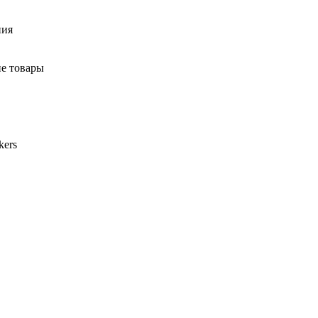
ния
ие товары
kers