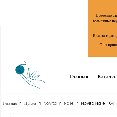
Временно за
возможные неуд
В связи с рас
Сайт прини
Главная
Каталог
Главная
Пряжа
Novita
Nalle
Novita Nalle - 641