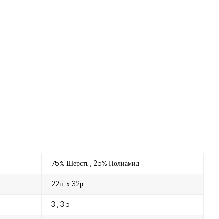
75% Шерсть
25% Полиамид
22п. х 32р.
3
3.5