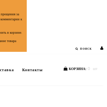
 прощения за
в комментарии к
ить в корзине.
ание товара
ПОИСК
0
шт
КОРЗИНА:
ставка
Контакты