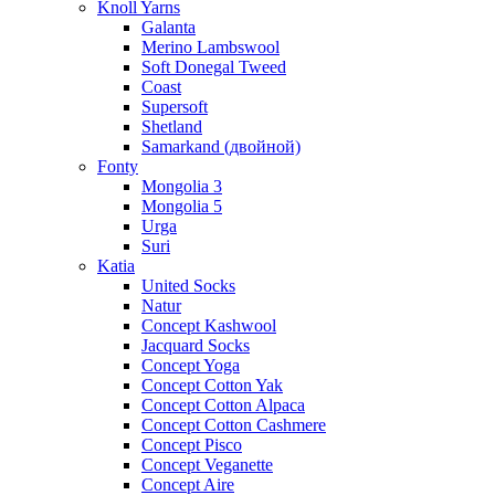
Knoll Yarns
Galanta
Merino Lambswool
Soft Donegal Tweed
Coast
Supersoft
Shetland
Samarkand (двойной)
Fonty
Mongolia 3
Mongolia 5
Urga
Suri
Katia
United Socks
Natur
Concept Kashwool
Jacquard Socks
Concept Yoga
Concept Cotton Yak
Concept Cotton Alpaca
Concept Cotton Cashmere
Concept Pisco
Concept Veganette
Concept Aire