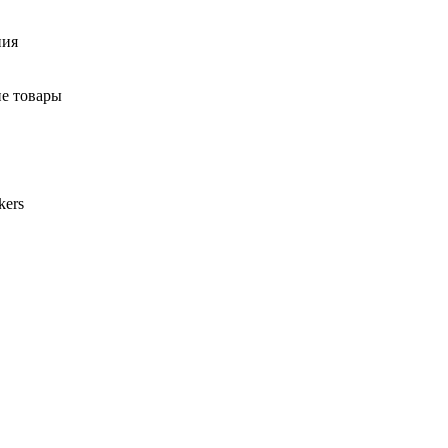
ния
ие товары
kers