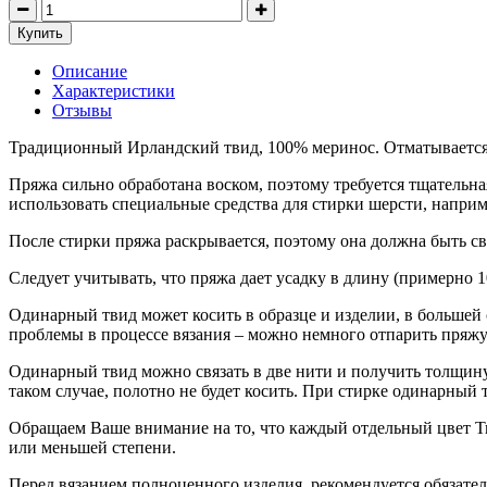
Купить
Описание
Характеристики
Отзывы
Традиционный Ирландский твид, 100% меринос. Отматывается о
Пряжа сильно обработана воском, поэтому требуется тщательна
использовать специальные средства для стирки шерсти, напри
После стирки пряжа раскрывается, поэтому она должна быть свя
Следует учитывать, что пряжа дает усадку в длину (примерно 
Одинарный твид может косить в образце и изделии, в большей
проблемы в процессе вязания – можно немного отпарить пряжу 
Одинарный твид можно связать в две нити и получить толщину 
таком случае, полотно не будет косить. При стирке одинарный 
Обращаем Ваше внимание на то, что каждый отдельный цвет Тви
или меньшей степени.
Перед вязанием полноценного изделия, рекомендуется
обязате