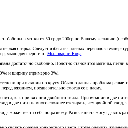
т бобины в мотки от 50 гр до 200гр по Вашему желанию (необхо
я первая стирка. Следует избегать сильных перепадов температур
мер, мыло для шерсти от
Мыловарни Ruga
.
зана достаточно свободно. Полотно становится мягким, петли вы
10%) и ширину (примерно 3%).
 степени при вязании по кругу. Обычно данная проблема решает
перед вязанием, предварительно смотав ее в пасму.
нити, как при вязании двойного твида. При вязании в две нити 
твид в две нити немного сложнее отстирать, чем двойной твид, 
да может вести себя по-разному. Разные цвета могут давать раз
льно
связать образец конкретного цвета, чтобы оценить изменени