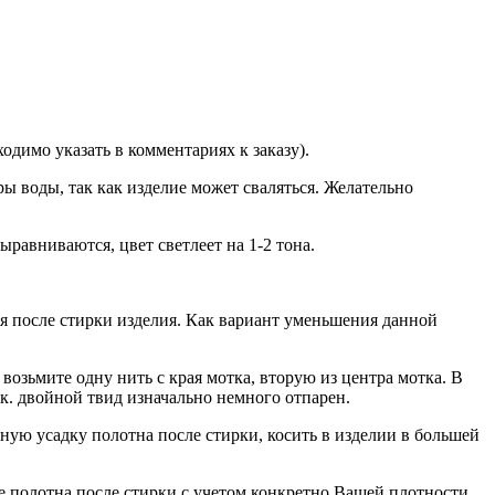
димо указать в комментариях к заказу).
ы воды, так как изделие может сваляться. Желательно
равниваются, цвет светлеет на 1-2 тона.
ся после стирки изделия. Как вариант уменьшения данной
возьмите одну нить с края мотка, вторую из центра мотка. В
т.к. двойной твид изначально немного отпарен.
ную усадку полотна после стирки, косить в изделии в большей
е полотна после стирки с учетом конкретно Вашей плотности