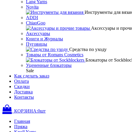
Lang Yarns
Novita
Инструменты для вяза
ADDI
ChiaoGoo
Аксессуары и проч
Аксессуары
Книги и Журналы
Пуговицы
Средства по уходу
Товары от Romans Cosmetics
Блокаторы от Sockbloc
Уцененные блокаторы
Sale
Как сделать заказ
Оплата
Скидки
Доставка
Контакты
КОРЗИНА:
0
шт
Главная
Пряжа
Knoll Yarns