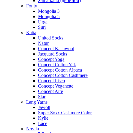
Samarkand (двойной)
Fonty
Mongolia 3
Mongolia 5
Urga
Suri
Katia
United Socks
Natur
Concept Kashwool
Jacquard Socks
Concept Yoga
Concept Cotton Yak
Concept Cotton Alpaca
Concept Cotton Cashmere
Concept Pisco
Concept Veganette
Concept Aire
Star
Lang Yarns
Jawoll
Super Soxx Cashmere Color
Kylie
Lace
Novita