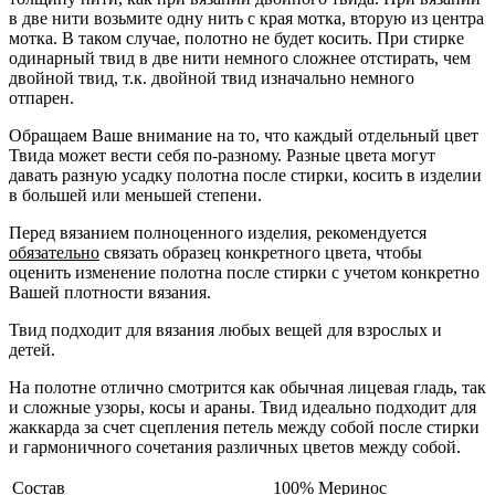
в две нити возьмите одну нить с края мотка, вторую из центра
мотка. В таком случае, полотно не будет косить. При стирке
одинарный твид в две нити немного сложнее отстирать, чем
двойной твид, т.к. двойной твид изначально немного
отпарен.
Обращаем Ваше внимание на то, что каждый отдельный цвет
Твида может вести себя по-разному. Разные цвета могут
давать разную усадку полотна после стирки, косить в изделии
в большей или меньшей степени.
Перед вязанием полноценного изделия, рекомендуется
обязательно
связать образец конкретного цвета, чтобы
оценить изменение полотна после стирки с учетом конкретно
Вашей плотности вязания.
Твид подходит для вязания любых вещей для взрослых и
детей.
На полотне отлично смотрится как обычная лицевая гладь, так
и сложные узоры, косы и араны. Твид идеально подходит для
жаккарда за счет сцепления петель между собой после стирки
и гармоничного сочетания различных цветов между собой.
Состав
100% Меринос