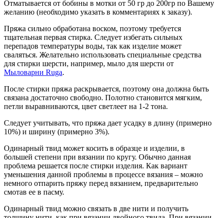
Отматывается от бобины в мотки от 50 гр до 200гр по Вашему
желанию (необходимо указать в комментариях к заказу).
Пряжа сильно обработана воском, поэтому требуется
тщательная первая стирка. Следует избегать сильных
перепадов температуры воды, так как изделие может
сваляться. Желательно использовать специальные средства
для стирки шерсти, например, мыло для шерсти от
Мыловарни Ruga
.
После стирки пряжа раскрывается, поэтому она должна быть
связана достаточно свободно. Полотно становится мягким,
петли выравниваются, цвет светлеет на 1-2 тона.
Следует учитывать, что пряжа дает усадку в длину (примерно
10%) и ширину (примерно 3%).
Одинарный твид может косить в образце и изделии, в
большей степени при вязании по кругу. Обычно данная
проблема решается после стирки изделия. Как вариант
уменьшения данной проблемы в процессе вязания – можно
немного отпарить пряжу перед вязанием, предварительно
смотав ее в пасму.
Одинарный твид можно связать в две нити и получить
толщину нити, как при вязании двойного твида. При вязании