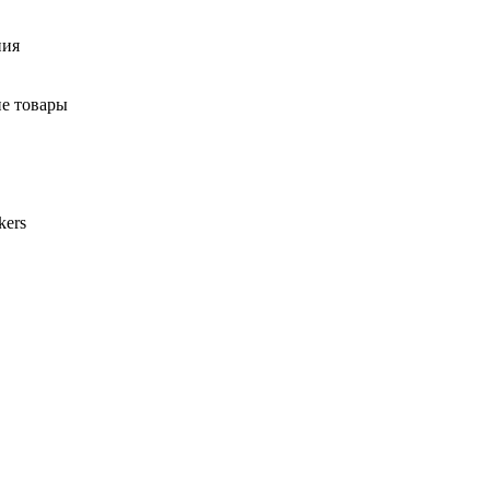
ния
ие товары
kers