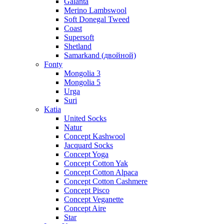
Galanta
Merino Lambswool
Soft Donegal Tweed
Coast
Supersoft
Shetland
Samarkand (двойной)
Fonty
Mongolia 3
Mongolia 5
Urga
Suri
Katia
United Socks
Natur
Concept Kashwool
Jacquard Socks
Concept Yoga
Concept Cotton Yak
Concept Cotton Alpaca
Concept Cotton Cashmere
Concept Pisco
Concept Veganette
Concept Aire
Star