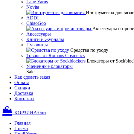
Lang Yarns
Novita
Инструменты для вяза
ADDI
ChiaoGoo
Аксессуары и проч
Аксессуары
Книги и Журналы
Пуговицы
Средства по уходу
Товары от Romans Cosmetics
Блокаторы от Sockbloc
Уцененные блокаторы
Sale
Как сделать заказ
Оплата
Скидки
Доставка
Контакты
КОРЗИНА:
0
шт
Главная
Пряжа
Knoll Yarns