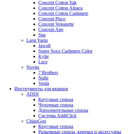
Concept Cotton Yak
Concept Cotton Alpaca
Concept Cotton Cashmere
Concept Pisco
Concept Veganette
Concept Aire
Star
Lang Yarns
Jawoll
Super Soxx Cashmere Color
Kylie
Lace
Novita
7 Brothers
Nalle
Venla
Инструменты для вязания
ADDI
Круговые спицы
Чулочные спицы
Дополнительные спицы
Система AddiClick
ChiaoGoo
Круговые спицы
Разъемные спицы, крючки и аксессуары