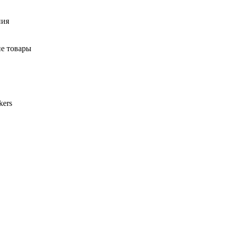
ния
ие товары
kers