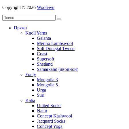
Copyright © 2026
Woolewu
Пряжа
Knoll Yarns
Galanta
Merino Lambswool
Soft Donegal Tweed
Coast
Supersoft
Shetland
Samarkand (двойной)
Fonty
Mongolia 3
Mongolia 5
Urga
Suri
Katia
United Socks
Natur
Concept Kashwool
Jacquard Socks
Concept Yoga