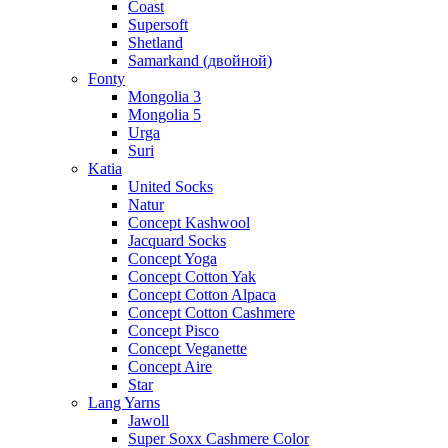
Coast
Supersoft
Shetland
Samarkand (двойной)
Fonty
Mongolia 3
Mongolia 5
Urga
Suri
Katia
United Socks
Natur
Concept Kashwool
Jacquard Socks
Concept Yoga
Concept Cotton Yak
Concept Cotton Alpaca
Concept Cotton Cashmere
Concept Pisco
Concept Veganette
Concept Aire
Star
Lang Yarns
Jawoll
Super Soxx Cashmere Color