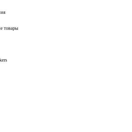
ния
ие товары
kers