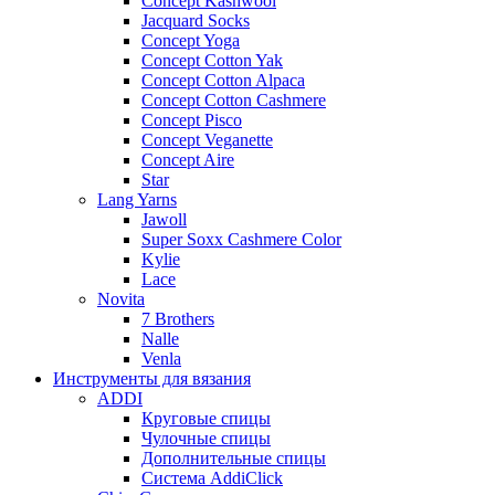
Concept Kashwool
Jacquard Socks
Concept Yoga
Concept Cotton Yak
Concept Cotton Alpaca
Concept Cotton Cashmere
Concept Pisco
Concept Veganette
Concept Aire
Star
Lang Yarns
Jawoll
Super Soxx Cashmere Color
Kylie
Lace
Novita
7 Brothers
Nalle
Venla
Инструменты для вязания
ADDI
Круговые спицы
Чулочные спицы
Дополнительные спицы
Система AddiClick