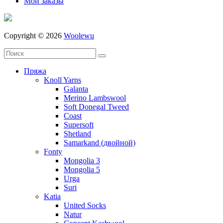
Мои заказы
Copyright © 2026
Woolewu
Пряжа
Knoll Yarns
Galanta
Merino Lambswool
Soft Donegal Tweed
Coast
Supersoft
Shetland
Samarkand (двойной)
Fonty
Mongolia 3
Mongolia 5
Urga
Suri
Katia
United Socks
Natur