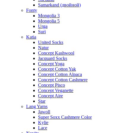
Samarkand (двойной)
Fonty
Mongolia 3
Mongolia 5
Urga
Suri
Katia
United Socks
Natur
Concept Kashwool
Jacquard Socks
Concept Yoga
Concept Cotton Yak
Concept Cotton Alpaca
Concept Cotton Cashmere
Concept Pisco
Concept Veganette
Concept Aire
Star
Lang Yarns
Jawoll
Super Soxx Cashmere Color
Kylie
Lace