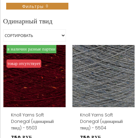
0
Фильтры
Состав
Одинарный твид
Меринос
Рекомендуемый размер спиц (мм)
Метраж (м)
в наличии разные партии
ПРИМЕНИТЬ
3
4
Вес (гр)
товар отсутствует
190
190
Бренд
50
50
Knoll Yarns
ПРИМЕНИТЬ
Страна производства
Ирландия
ПРИМЕНИТЬ
Цена
ПРИМЕНИТЬ
ПРИМЕНИТЬ
Knoll Yarns Soft
Knoll Yarns Soft
ПРИМЕНИТЬ
Donegal (одинарный
Donegal (одинарный
750
твид) - 5503
твид) - 5504
750
750 РУБ
750 РУБ